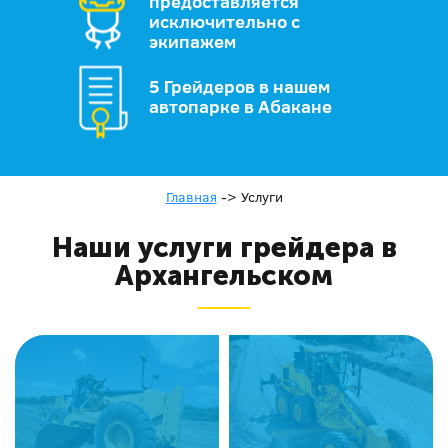
предоставляется
исключительно с
экипажем
5 Грейдеров в нашем
автопарке в Абакане
Главная
->
Услуги
Наши услуги грейдера в
Архангельском