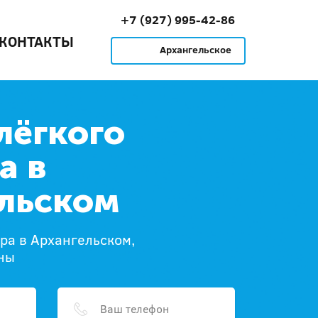
+7 (927) 995-42-86
КОНТАКТЫ
Архангельское
лёгкого
а в
льском
ера в Архангельском,
ны