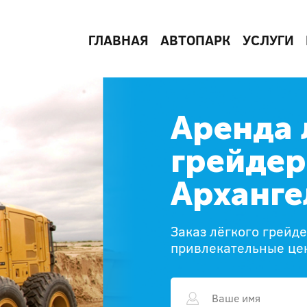
ГЛАВНАЯ
АВТОПАРК
УСЛУГИ
Аренда 
грейдер
Арханге
Заказ лёгкого грейд
привлекательные це