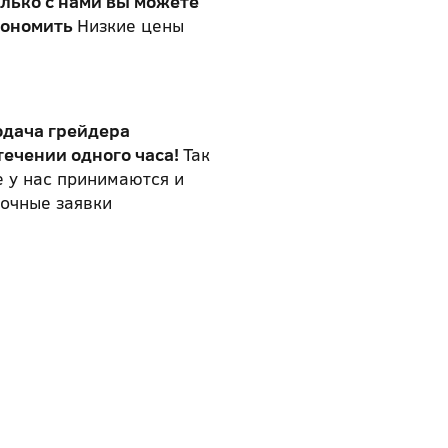
лько с нами вы можете
кономить
Низкие цены
одача грейдера
течении одного часа!
Так
 у нас принимаются и
очные заявки