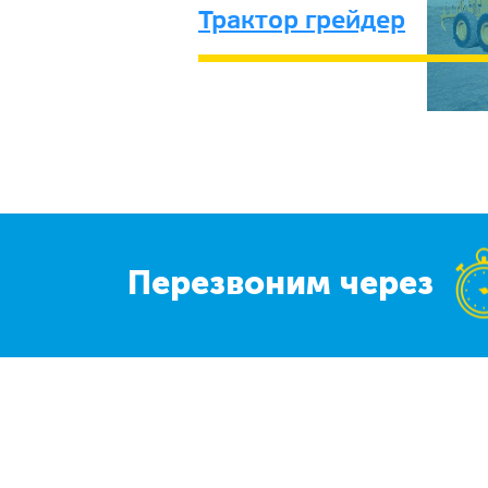
Трактор грейдер
Перезвоним через