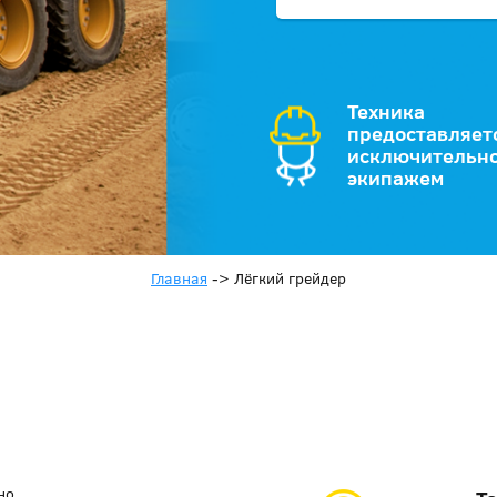
Техника
предоставляет
исключительно
экипажем
Главная
->
Лёгкий грейдер
но