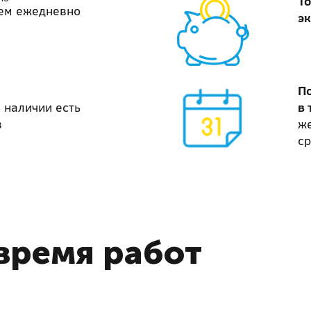
То
ем ежедневно
э
П
 наличии есть
в 
в
же
ср
время работ