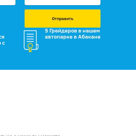
Отправить
5 Грейдеров в нашем
ся
автопарке в Абакане
 с