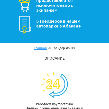
предоставляется
исключительно с
экипажем
5 Грейдеров в нашем
автопарке в Абакане
Главная
->
Грейдер Дз 98
ОПИСАНИЕ
Работаем круглосточно
Заявки принимаем ежедневно и