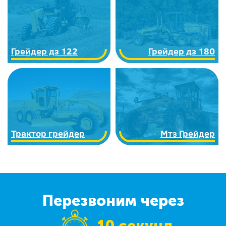
Грейдер дз 122
Грейдер дз 180
Трактор грейдер
Мтз Грейдер
Перезвоним через