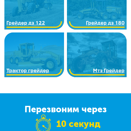
Грейдер дз 122
Грейдер дз 180
Трактор грейдер
Мтз Грейдер
Перезвоним через
10 секунд