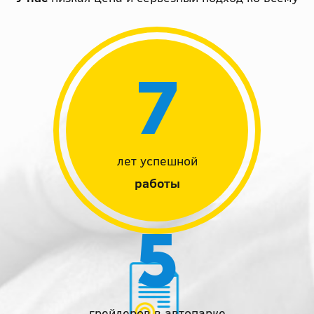
7
лет успешной
работы
5
грейдеров в автопарке