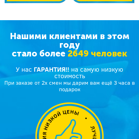
Нашими клиентами в этом
году
стало более
2649 человек
У нас
ГАРАНТИЯ!!
на самую низкую
стоимость
При заказе от 2х смен мы дарим вам ещё 3 часа в
подарок