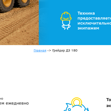
Техника
предоставляет
исключительно
экипажем
Главная
->
Грейдер ДЗ 180
но
То
ем ежедневно
э