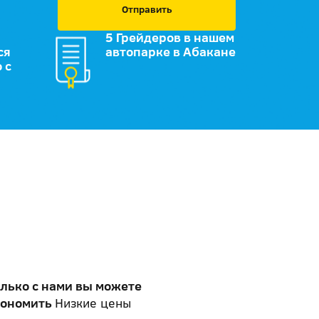
Отправить
5 Грейдеров в нашем
ся
автопарке в Абакане
 с
лько с нами вы можете
кономить
Низкие цены