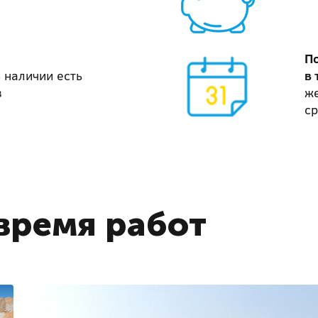
П
 наличии есть
в 
в
же
ср
время работ